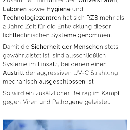
Zusammen mit führenden
Universitäten,
Laboren
sowie
Hygiene
und
T
echnologiezentren
hat sich RZB mehr als
2 Jahre Zeit für die Entwicklung dieser
lichttechnischen Systeme genommen.
Damit die
Sicherheit der Menschen
stets
gewährleistet ist, sind ausschließlich
Systeme im Einsatz, bei denen einen
Austritt
der aggressiven UV-C Strahlung
mechanisch
a
usgeschlossen
ist.
So wird ein zusätzlicher Beitrag im Kampf
gegen Viren und Pathogene geleistet.