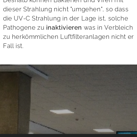
Deshalb können Bakterien und Viren mit
dieser Strahlung nicht "umgehen", so dass
die UV-C Strahlung in der Lage ist, solche
Pathogene zu
inaktivieren
was in Verbleich
zu herkömmlichen Luftfilteranlagen nicht er
Fall ist.